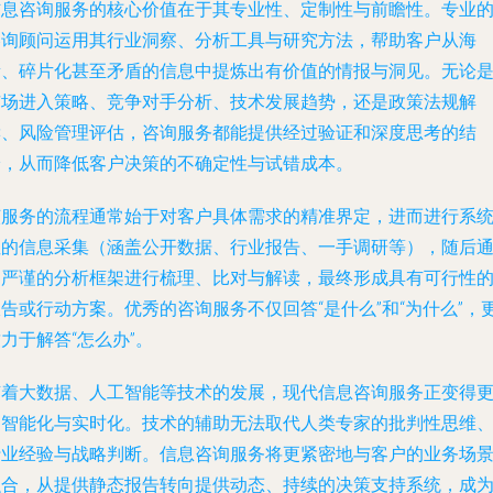
信息咨询服务的核心价值在于其专业性、定制性与前瞻性。专业
咨询顾问运用其行业洞察、分析工具与研究方法，帮助客户从海
量、碎片化甚至矛盾的信息中提炼出有价值的情报与洞见。无论
市场进入策略、竞争对手分析、技术发展趋势，还是政策法规解
读、风险管理评估，咨询服务都能提供经过验证和深度思考的结
论，从而降低客户决策的不确定性与试错成本。
该服务的流程通常始于对客户具体需求的精准界定，进而进行系
性的信息采集（涵盖公开数据、行业报告、一手调研等），随后
过严谨的分析框架进行梳理、比对与解读，最终形成具有可行性
告或行动方案。优秀的咨询服务不仅回答“是什么”和“为什么”，
力于解答“怎么办”。
随着大数据、人工智能等技术的发展，现代信息咨询服务正变得
加智能化与实时化。技术的辅助无法取代人类专家的批判性思维
行业经验与战略判断。信息咨询服务将更紧密地与客户的业务场
融合，从提供静态报告转向提供动态、持续的决策支持系统，成