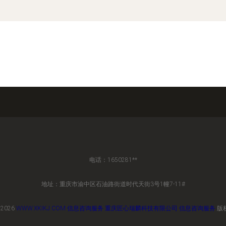
电话：1650281**
地址：重庆市渝中区石油路街道时代天街3号1幢7-11#
 2026
WWW.XKIKJ.COM
信息咨询服务
重庆匠心瑞麟科技有限公司
信息咨询服务
版