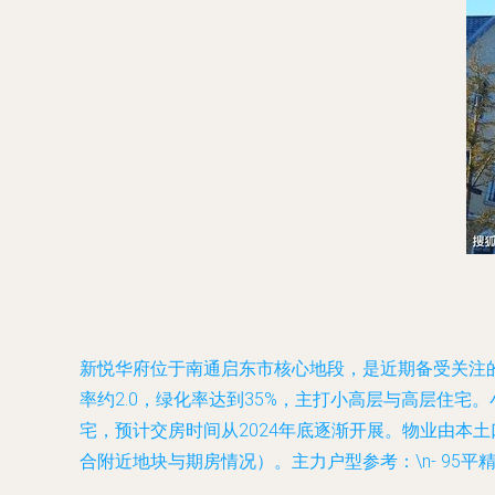
新悦华府位于南通启东市核心地段，是近期备受关注的住
率约2.0，绿化率达到35%，主打小高层与高层住
宅，预计交房时间从2024年底逐渐开展。物业由本土口碑
合附近地块与期房情况）。主力户型参考：\n- 95平