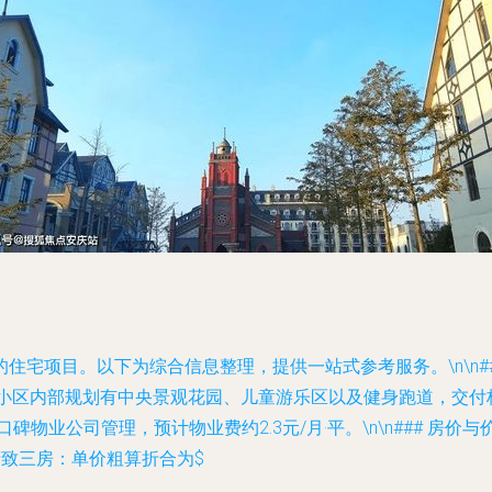
宅项目。以下为综合信息整理，提供一站式参考服务。\n\n##
宅。小区内部规划有中央景观花园、儿童游乐区以及健身跑道，交付
物业公司管理，预计物业费约2.3元/月·平。\n\n### 房价与
精致三房：单价粗算折合为$