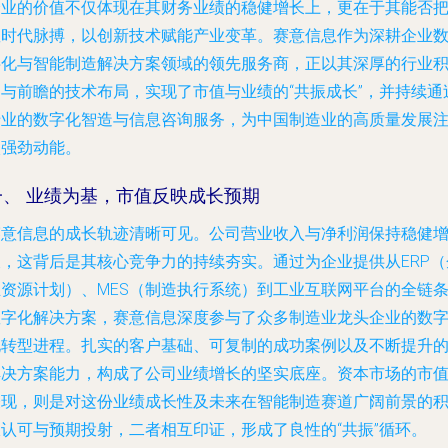
企业的价值不仅体现在其财务业绩的稳健增长上，更在于其能否
握时代脉搏，以创新技术赋能产业变革。赛意信息作为深耕企业
字化与智能制造解决方案领域的领先服务商，正以其深厚的行业
淀与前瞻的技术布局，实现了市值与业绩的“共振成长”，并持续通
专业的数字化智造与信息咨询服务，为中国制造业的高质量发展
入强劲动能。
一、 业绩为基，市值反映成长预期
赛意信息的成长轨迹清晰可见。公司营业收入与净利润保持稳健
长，这背后是其核心竞争力的持续夯实。通过为企业提供从ERP（
业资源计划）、MES（制造执行系统）到工业互联网平台的全链
数字化解决方案，赛意信息深度参与了众多制造业龙头企业的数
化转型进程。扎实的客户基础、可复制的成功案例以及不断提升
解决方案能力，构成了公司业绩增长的坚实底座。资本市场的市
表现，则是对这份业绩成长性及未来在智能制造赛道广阔前景的
极认可与预期投射，二者相互印证，形成了良性的“共振”循环。