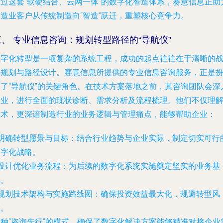
通过这套“软硬结合、云网一体”的数字化智造体系，赛意信息正助
制造业客户从传统制造向“智造”跃迁，重塑核心竞争力。
三、 专业信息咨询：规划转型路径的“导航仪”
数字化转型是一项复杂的系统工程，成功的起点往往在于清晰的
略规划与路径设计。赛意信息所提供的专业信息咨询服务，正是
演了“导航仪”的关键角色。在技术方案落地之前，其咨询团队会深
企业，进行全面的现状诊断、需求分析及流程梳理。他们不仅理
技术，更深谙制造行业的业务逻辑与管理痛点，能够帮助企业：
明确转型愿景与目标
：结合行业趋势与企业实际，制定切实可行
数字化战略。
设计优化业务流程
：为后续的数字化系统实施奠定坚实的业务基
础。
规划技术架构与实施路线图
：确保投资效益最大化，规避转型风
险。
这种“咨询先行”的模式，确保了数字化解决方案能够精准对接企业