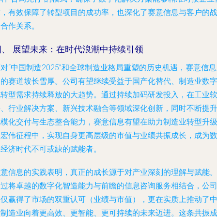
求，有效保障了转型项目的成功率，也深化了赛意信息与客户的
略合作关系。
四、 展望未来：在时代浪潮中持续引领
对“中国制造2025”和全球制造业格局重塑的历史机遇，赛意信
处的赛道坡长雪厚。公司有望继续受益于国产化替代、制造业数
化转型需求持续释放的大趋势。通过持续加码研发投入，在工业
件、行业解决方案、新兴技术融合等领域深化创新，同时不断提
规模化交付与生态整合能力，赛意信息有望在助力制造业转型升
的宏伟征程中，实现自身更高层级的市值与业绩共振成长，成为
字经济时代不可或缺的赋能者。
赛意信息的实践表明，真正的成长源于对产业深刻的理解与赋能
通过将卓越的数字化智造能力与前瞻的信息咨询服务相结合，公
不仅赢得了市场的双重认可（业绩与市值），更在实质上推动了
国制造业向着更高效、更智能、更可持续的未来迈进。这条共振