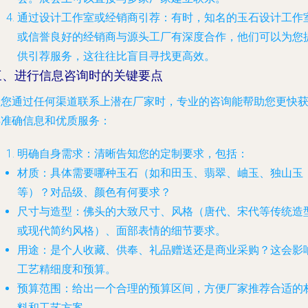
通过设计工作室或经销商引荐
：有时，知名的玉石设计工作
或信誉良好的经销商与源头工厂有深度合作，他们可以为您
供引荐服务，这往往比盲目寻找更高效。
三、进行信息咨询时的关键要点
当您通过任何渠道联系上潜在厂家时，专业的咨询能帮助您更快
得准确信息和优质服务：
明确自身需求
：清晰告知您的定制要求，包括：
材质
：具体需要哪种玉石（如和田玉、翡翠、岫玉、独山玉
等）？对品级、颜色有何要求？
尺寸与造型
：佛头的大致尺寸、风格（唐代、宋代等传统造
或现代简约风格）、面部表情的细节要求。
用途
：是个人收藏、供奉、礼品赠送还是商业采购？这会影
工艺精细度和预算。
预算范围
：给出一个合理的预算区间，方便厂家推荐合适的
料和工艺方案。