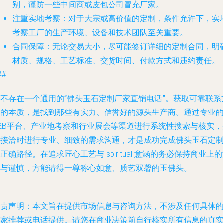
别，谨防一些中间商或皮包公司冒充厂家。
注重实地考察
：对于大宗或高价值的定制，条件允许下，实
考察工厂的生产环境、设备和技术团队至关重要。
合同保障
：无论交易大小，尽可能签订详细的定制合同，明
材质、规格、工艺标准、交货时间、付款方式和违约责任。
##
并不存在一个通用的“佛头玉石定制厂家直销电话”
。获取可靠联系
式的本质，是找到那些有实力、信誉好的源头生产商。通过专业
B2B平台、产业地考察和行业展会等渠道进行系统性搜索与核实，
在接洽时进行专业、细致的需求沟通，才是成功完成佛头玉石定
正确路径。在追求匠心工艺与 spiritual 意涵的务必保持商业上
醒与谨慎，方能请得一尊称心如意、质艺双馨的玉佛头。
免责声明
：本文旨在提供市场信息与咨询方法，不涉及任何具体
厂家推荐或电话提供。请您在商业决策前自行核实所有信息的真