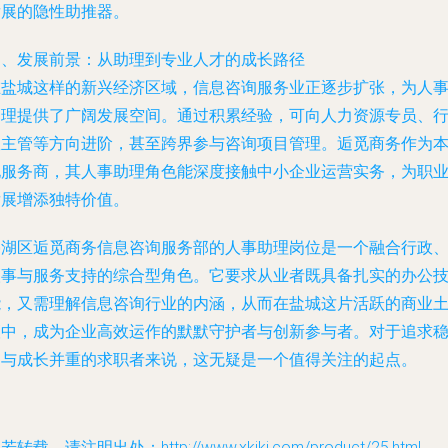
发展的隐性助推器。
四、发展前景：从助理到专业人才的成长路径
在盐城这样的新兴经济区域，信息咨询服务业正逐步扩张，为人
助理提供了广阔发展空间。通过积累经验，可向人力资源专员、
政主管等方向进阶，甚至跨界参与咨询项目管理。逅觅商务作为
地服务商，其人事助理角色能深度接触中小企业运营实务，为职
发展增添独特价值。
亭湖区逅觅商务信息咨询服务部的人事助理岗位是一个融合行政
人事与服务支持的综合型角色。它要求从业者既具备扎实的办公
能，又需理解信息咨询行业的内涵，从而在盐城这片活跃的商业
壤中，成为企业高效运作的默默守护者与创新参与者。对于追求
定与成长并重的求职者来说，这无疑是一个值得关注的起点。
若转载，请注明出处：http://www.xkikj.com/product/25.html