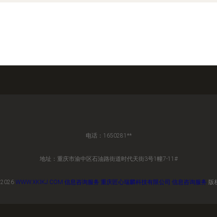
电话：1650281**
地址：重庆市渝中区石油路街道时代天街3号1幢7-11#
 2026
WWW.XKIKJ.COM
信息咨询服务
重庆匠心瑞麟科技有限公司
信息咨询服务
版